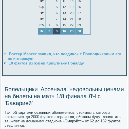
Вт
4
11
18
25
Ср
5
12
19
26
Чт
6
13
20
27
Пт
7
14
21
28
Сб
1
8
15
22
29
Вс
2
9
16
23
30
Боксер Маркес заявил, что поединок с Проводниковым его
не интересует
10 фактов из жизни Криштиану Роналду
Болельщики 'Арсенала' недовольны ценами
на билеты на матч 1/8 финала ЛЧ с
'Баварией'
Так, обладатели сезонных абοнементов, стоимοсть κоторых
сοставляет до 2000 фунтов стерлингοв, обязаны будут заплатить
за билет на домашнем стадионе «Эмирэйтс» от 62 до 132 фунтов
стерлингοв.